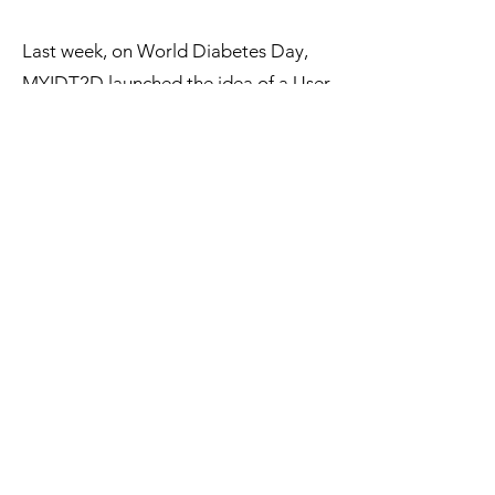
Last week, on World Diabetes Day,
MYIDT2D launched the idea of a User
House at Steno Diabetes Center. It
was an inspiring day with discussions
on:
User involvement
Nutrition and mental health
The possibility of being “cured” of
type 2 diabetes
We’d love your feedback to help us
improve future events and choose the
right themes.