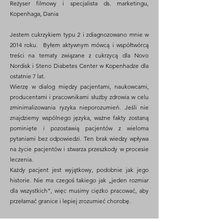
Reżyser filmowy i specjalista ds. marketingu,
Kopenhaga, Dania
Jestem cukrzykiem typu 2 i zdiagnozowano mnie w
2014 roku. Byłem aktywnym mówcą i współtwórcą
treści na tematy związane z cukrzycą dla Novo
Nordisk i Steno Diabetes Center w Kopenhadze dla
ostatnie 7 lat.
Wierzę w dialog między pacjentami, naukowcami,
producentami i pracownikami służby zdrowia w celu
zminimalizowania ryzyka nieporozumień. Jeśli nie
znajdziemy wspólnego języka, ważne fakty zostaną
pominięte i pozostawią pacjentów z wieloma
pytaniami bez odpowiedzi. Ten brak wiedzy wpływa
na życie pacjentów i stwarza przeszkody w procesie
leczenia.
Każdy pacjent jest wyjątkowy, podobnie jak jego
historie. Nie ma czegoś takiego jak „jeden rozmiar
dla wszystkich”, więc musimy ciężko pracować, aby
przełamać granice i lepiej zrozumieć chorobę.