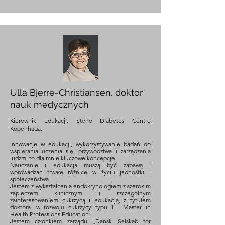
Ulla Bjerre-Christiansen. doktor
nauk medycznych
Kierownik Edukacji. Steno Diabetes Centre
Kopenhaga.
Innowacje w edukacji, wykorzystywanie badań do
wspierania uczenia się, przywództwa i zarządzania
ludźmi to dla mnie kluczowe koncepcje.
Nauczanie i edukacja muszą być zabawą i
wprowadzać trwałe różnice w życiu jednostki i
społeczeństwa.
Jestem z wykształcenia endokrynologiem z szerokim
zapleczem klinicznym i szczególnym
zainteresowaniem cukrzycą i edukacją, z tytułem
doktora. w rozwoju cukrzycy typu 1 i Master in
Health Professions Education.
Jestem członkiem zarządu „Dansk Selskab for