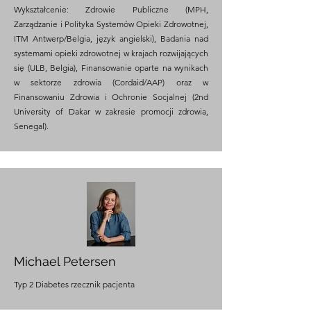
Wykształcenie: Zdrowie Publiczne (MPH,
Zarządzanie i Polityka Systemów Opieki Zdrowotnej,
ITM Antwerp/Belgia, język angielski), Badania nad
systemami opieki zdrowotnej w krajach rozwijających
się (ULB, Belgia), Finansowanie oparte na wynikach
w sektorze zdrowia (Cordaid/AAP) oraz w
Finansowaniu Zdrowia i Ochronie Socjalnej (2nd
University of Dakar w zakresie promocji zdrowia,
Senegal).
Michael Petersen
Typ 2 Di
abetes rzecznik pacjenta