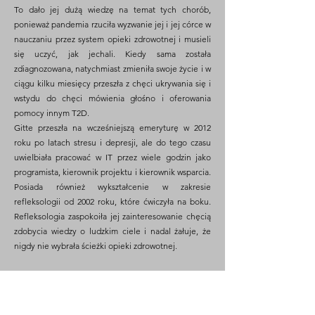
To dało jej dużą wiedzę na temat tych chorób,
ponieważ pandemia rzuciła wyzwanie jej i jej córce w
nauczaniu przez system opieki zdrowotnej i musieli
się uczyć, jak jechali. Kiedy sama została
zdiagnozowana, natychmiast zmieniła swoje życie i w
ciągu kilku miesięcy przeszła z chęci ukrywania się i
wstydu do chęci mówienia głośno i oferowania
pomocy innym T2D.
Gitte przeszła na wcześniejszą emeryturę w 2012
roku po latach stresu i depresji, ale do tego czasu
uwielbiała pracować w IT przez wiele godzin jako
programista, kierownik projektu i kierownik wsparcia.
Posiada również wykształcenie w zakresie
refleksologii od 2002 roku, które ćwiczyła na boku.
Refleksologia zaspokoiła jej zainteresowanie chęcią
zdobycia wiedzy o ludzkim ciele i nadal żałuje, że
nigdy nie wybrała ścieżki opieki zdrowotnej.