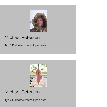
Michael Petersen
Typ 2 Di
abetes rzecznik pacjenta
Michael Petersen
Typ 2 Di
abetes rzecznik pacjenta