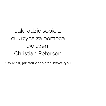
Jak radzić sobie z
cukrzycą za pomocą
ćwiczeń
Christian Petersen
Czy wiesz, jak radzić sobie z cukrzycą typu
2 za pomocą ćwiczeń? Czy w miarę
możliwości wkradasz się do swojego
dnia? Możemy mieć dla Ciebie kilka
wskazówek. Christian Pedersen uczy
wychowania fizycznego duńskie dzieci w
szkołach podstawowych. Żyje z cukrzycą