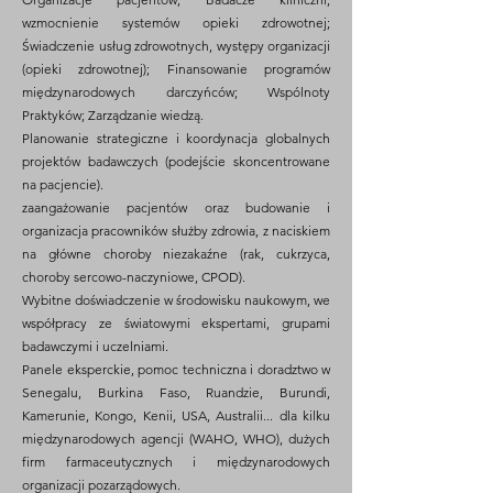
wzmocnienie systemów opieki zdrowotnej;
Świadczenie usług zdrowotnych, występy organizacji
(opieki zdrowotnej); Finansowanie programów
międzynarodowych darczyńców; Wspólnoty
Praktyków; Zarządzanie wiedzą.
Planowanie strategiczne i koordynacja globalnych
projektów badawczych (podejście skoncentrowane
na pacjencie).
zaangażowanie pacjentów oraz budowanie i
organizacja pracowników służby zdrowia, z naciskiem
na główne choroby niezakaźne (rak, cukrzyca,
choroby sercowo-naczyniowe, CPOD).
Wybitne doświadczenie w środowisku naukowym, we
współpracy ze światowymi ekspertami, grupami
badawczymi i uczelniami.
Panele eksperckie, pomoc techniczna i doradztwo w
Senegalu, Burkina Faso, Ruandzie, Burundi,
Kamerunie, Kongo, Kenii, USA, Australii... dla kilku
międzynarodowych agencji (WAHO, WHO), dużych
firm farmaceutycznych i międzynarodowych
organizacji pozarządowych.