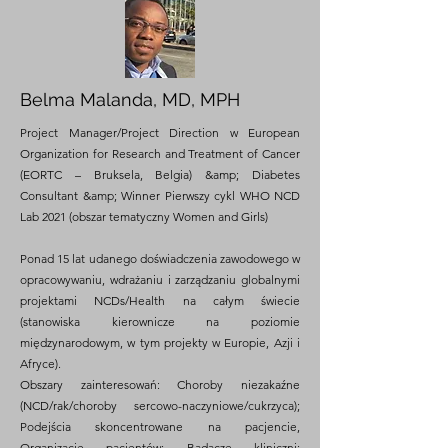
Belma Malanda, MD, MPH
Project Manager/Project Direction w European
Organization for Research and Treatment of Cancer
(EORTC – Bruksela, Belgia) &amp; Diabetes
Consultant &amp; Winner Pierwszy cykl WHO NCD
Lab 2021 (obszar tematyczny Women and Girls)
Ponad 15 lat udanego doświadczenia zawodowego w
opracowywaniu, wdrażaniu i zarządzaniu globalnymi
projektami NCDs/Health na całym świecie
(stanowiska kierownicze na poziomie
międzynarodowym, w tym projekty w Europie, Azji i
Afryce).
Obszary zainteresowań: Choroby niezakaźne
(NCD/rak/choroby sercowo-naczyniowe/cukrzyca);
Podejścia skoncentrowane na pacjencie,
Organizacje pacjentów; Badacze kliniczni;