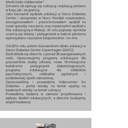
Medicinske Uddannelse”
Od wielu lat zajmuję się cukrzycą i edukacją zarówno
w kraju jak i za granicą.
Jako kierownik wydziału edukacji w Steno Diabetes
Center i wiceprezes w Novo Nordisk rozszerzyłem,
zreorganizowałem i przeorientowałem wydział na
nowe sposoby nauczania oraz rozszerzyłem wydział o
filię edukacyjną w Malezji. W celu poprawy wyników
uczenia się lekarzy i pielęgniarek w trakcie szkolenia
wykorzystano nauczanie bezpośrednie i on-line.
Od 2016 roku jestem kierownikiem działu edukacji w
Steno Diabetes Centre Copenhagen (SDCC).
Dział składa się obecnie z ponad 38 zaangażowanych
osób. Opracowujemy programy edukacyjne dla
pracowników służby zdrowia, nowe 18-miesięczne
kształcenie pielęgniarek diabetologicznych,
programy edukacyjne dla oddziałów
psychiatrycznych, oddziałów szpitalnych i
podstawowej opieki zdrowotnej.
Opracowaliśmy i prowadzimy Videncenter for
Diabetes – portal wiedzy na temat opartej na
badaniach wiedzy na temat cukrzycy.
Prowadzimy badania w zakresie projektowania i
wpływu działań edukacyjnych, a obecnie budujemy
zespół badawczy