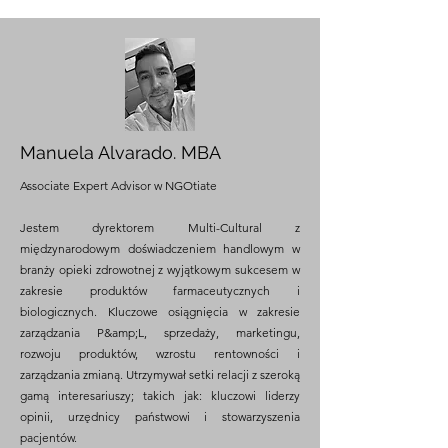
Manuela Alvarado. MBA
Associate Expert Advisor w NGOtiate
Jestem dyrektorem Multi-Cultural z
międzynarodowym doświadczeniem handlowym w
branży opieki zdrowotnej z wyjątkowym sukcesem w
zakresie produktów farmaceutycznych i
biologicznych. Kluczowe osiągnięcia w zakresie
zarządzania P&amp;L, sprzedaży, marketingu,
rozwoju produktów, wzrostu rentowności i
zarządzania zmianą. Utrzymywał setki relacji z szeroką
gamą interesariuszy; takich jak: kluczowi liderzy
opinii, urzędnicy państwowi i stowarzyszenia
pacjentów.