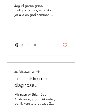
Jeg vil gerne gribe
muligheden for, at ønske
jer alle en god sommer.
Samtidigt vil jeg også
minde jer om, at passe på
jer selv. Jeg har...
3
0
25. feb. 2024
∙
2
min
Jeg er ikke min
diagnose…
Mit navn er Brian Ege
Kristensen, jeg er 44 vintre,
og fik konstateret type 2