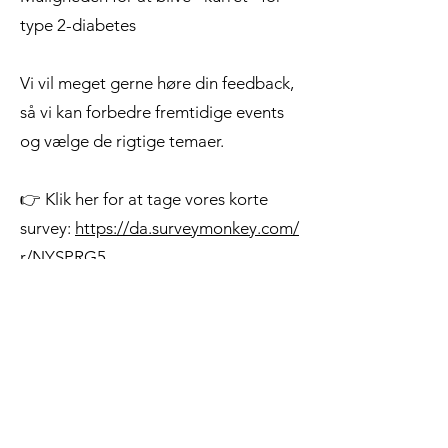
type 2-diabetes
Vi vil meget gerne høre din feedback,
så vi kan forbedre fremtidige events
og vælge de rigtige temaer.
👉 Klik her for at tage vores korte
survey:
https://da.surveymonkey.com/
r/NYSPRG5
Din mening betyder meget for os, og
det tager kun få minutter at svare. Tak
for din hjælp til at skabe endnu bedre
events for alle! 💙