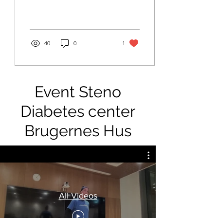
diabetes i 2016. Det var
noget, jeg skulle vende
mig til....
40
0
1
Event Steno
Diabetes center
Brugernes Hus
All Videos